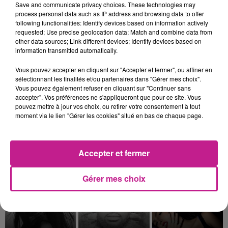
Save and communicate privacy choices. These technologies may
process personal data such as IP address and browsing data to offer
following functionalities: Identify devices based on information actively
requested; Use precise geolocation data; Match and combine data from
other data sources; Link different devices; Identify devices based on
information transmitted automatically.
ADELE CASTILLON
MASTER KG
CLAUDIO CAPEO
Ete Avec Toi
Jerusalema
Qu'est Ce Qu'il Me
Restera?
Vous pouvez accepter en cliquant sur "Accepter et fermer", ou affiner en
sélectionnant les finalités et/ou partenaires dans "Gérer mes choix".
Vous pouvez également refuser en cliquant sur "Continuer sans
7h36
7h36
7h33
7h33
7h27
7h27
accepter". Vos préférences ne s'appliqueront que pour ce site. Vous
pouvez mettre à jour vos choix, ou retirer votre consentement à tout
moment via le lien "Gérer les cookies" situé en bas de chaque page.
Accepter et fermer
ONE REPUBLIC
TAYC
MINJ
Need Your Love
Girlfriend
Starlight
Gérer mes choix
7h24
7h24
7h21
7h21
7h12
7h12