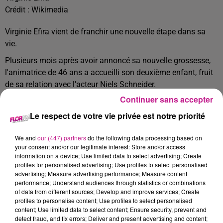
Crédit :
Wikimedia
Virginie Efira vient de franchir une nouvelle étape dans sa
vie.
Plusieurs mois après avoir annoncé sa nouvelle grossesse,
l'animatrice de 46 ans a accueilli son deuxième enfant, fruit
de sa relation avec l'acteur Niels Schneider.
Continuer sans accepter
Virginie Efira a visiblement donné naissance à un petit
garçon dont on ne connaît pas encore le prénom.
Le respect de votre vie privée est notre priorité
Cela s'est produit en début de semaine dernière, et la
We and
our (447) partners
do the following data processing based on
nouvelle a été officiellement confirmée ce week-end. Nous
your consent and/or our legitimate interest: Store and/or access
souhaitons beaucoup de bonheur à toute la famille.
information on a device; Use limited data to select advertising; Create
profiles for personalised advertising; Use profiles to select personalised
TITRES DIFFUSÉS
Voir plus
advertising; Measure advertising performance; Measure content
performance; Understand audiences through statistics or combinations
of data from different sources; Develop and improve services; Create
profiles to personalise content; Use profiles to select personalised
content; Use limited data to select content; Ensure security, prevent and
7h51
7h51
7h43
7h43
7h40
7h40
detect fraud, and fix errors; Deliver and present advertising and content;