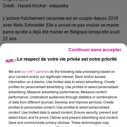
Crédit :
Harald Krichel - wikipedia
L’actrice fraîchement césarisée est en couple depuis 2018
avec Niels Schneider. Elle a avoué ne pas vouloir se marier
parce qu’elle a déjà été mariée en Belgique lorsqu'elle avait
22 ans.
Depuis, pour Virginie Efira, l’amour ne doit pas forcément
Continuer sans accepter
aller avec le mariage.
Le respect de votre vie privée est notre priorité
Un choix qu’elle doit certainement à l’éducation donnée par
son père, qui lui a inculqué « l’idée d’être une femme
We and
our (447) partners
do the following data processing based on
your consent and/or our legitimate interest: Store and/or access
indépendante qui ne dépendait pas des hommes ».
information on a device; Use limited data to select advertising; Create
TITRES DIFFUSÉS
profiles for personalised advertising; Use profiles to select personalised
Voir plus
advertising; Measure advertising performance; Measure content
performance; Understand audiences through statistics or combinations
of data from different sources; Develop and improve services; Create
profiles to personalise content; Use profiles to select personalised
14h13
14h13
14h11
14h11
14h07
14h07
content; Use limited data to select content; Ensure security, prevent and
detect fraud, and fix errors; Deliver and present advertising and content;
Save and communicate privacy choices. These technologies may