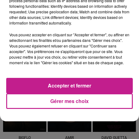
process personal data such as IP address and browsing data to offer
following functionalities: Identify devices based on information actively
requested; Use precise geolocation data; Match and combine data from
other data sources; Link different devices; Identify devices based on
DJ YOUCEF
AMEL BENT
CARLOS VIVES
information transmitted automatically.
La Vie
L'amour, Ca Se Donne
La Bicicleta
Vous pouvez accepter en cliquant sur "Accepter et fermer", ou affiner en
14h03
14h03
14h00
14h00
13h56
13h56
sélectionnant les finalités et/ou partenaires dans "Gérer mes choix".
Vous pouvez également refuser en cliquant sur "Continuer sans
accepter". Vos préférences ne s'appliqueront que pour ce site. Vous
pouvez mettre à jour vos choix, ou retirer votre consentement à tout
moment via le lien "Gérer les cookies" situé en bas de chaque page.
TEDDY SWIMS
SONNY FODERA
WESTLIFE
Accepter et fermer
Mr Know It All
All This Time
Uptown Girl
13h53
13h53
13h50
13h50
13h48
13h48
Gérer mes choix
BIGFLO
AMIR
DAVID GUETTA