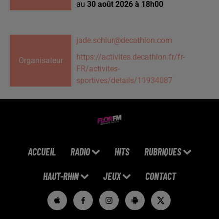
au
30 août 2026 à 18h00
jade.schlur@decathlon.com
https://activites.decathlon.fr/fr-
Organisateur
FR/activites-
sportives/details/11934087
ACCUEIL
RADIO
HITS
RUBRIQUES
HAUT-RHIN
JEUX
CONTACT