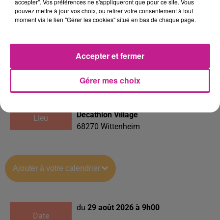
passionnés, vivez un moment convivial,
accepter". Vos préférences ne s'appliqueront que pour ce site. Vous
pouvez mettre à jour vos choix, ou retirer votre consentement à tout
plein d’émotions et de belles
moment via le lien "Gérer les cookies" situé en bas de chaque page.
rencontres. Associations, clubs, ligues :
tous les acteurs du sport local seront là
pour vous guider.
Accepter et fermer
Inscrivez-vous, c’est gratuit !
Gérer mes choix
Decathlon Village
Lieu
68270
Wittenheim
Ajouter à votre calendrier
du
29 août 2026 à 9h00
Date