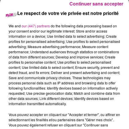
dimanche 30 août de 10h à 18h.
Continuer sans accepter
Le respect de votre vie privée est notre priorité
À la recherche d’une activité sportive
pour la rentrée ? En solo, en duo, ou
We and
our (447) partners
do the following data processing based on
your consent and/or our legitimate interest: Store and/or access
avec toute la tribu ?
information on a device; Use limited data to select advertising; Create
profiles for personalised advertising; Use profiles to select personalised
advertising; Measure advertising performance; Measure content
Le Vitalsport, c’est un terrain de jeu
performance; Understand audiences through statistics or combinations
XXL pour découvrir des dizaines de
of data from different sources; Develop and improve services; Create
profiles to personalise content; Use profiles to select personalised
sports gratuitement : Plongée, voile,
content; Use limited data to select content; Ensure security, prevent and
basket, handisport, escalade...
detect fraud, and fix errors; Deliver and present advertising and content;
Save and communicate privacy choices. These technologies may
process personal data such as IP address and browsing data to offer
Grimpez, frappez, glissez, sautez… et
following functionalities: Identify devices based on information actively
laissez-vous surprendre par des sports
requested; Use precise geolocation data; Match and combine data from
other data sources; Link different devices; Identify devices based on
que vous n’auriez peut-être jamais osé
information transmitted automatically.
tester.
Vous pouvez accepter en cliquant sur "Accepter et fermer", ou affiner en
sélectionnant les finalités et/ou partenaires dans "Gérer mes choix".
Encadré par les éducateurs diplômés et
Vous pouvez également refuser en cliquant sur "Continuer sans