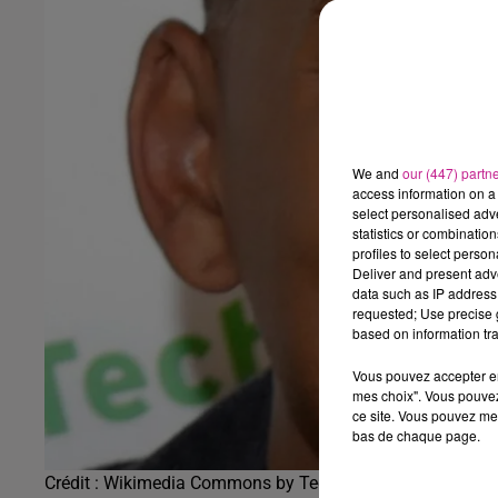
We and
our (447) partn
access information on a 
select personalised ad
statistics or combinatio
profiles to select person
Deliver and present adv
data such as IP address 
requested; Use precise g
based on information tra
Vous pouvez accepter en 
mes choix". Vous pouvez
ce site. Vous pouvez met
bas de chaque page.
Crédit :
Wikimedia Commons by TechCrunch