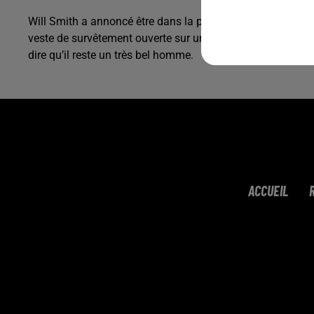
Will Smith a annoncé être dans la pire forme physique de sa
veste de survêtement ouverte sur un ventre rebondie, un sho
dire qu’il reste un très bel homme.
ACCUEIL