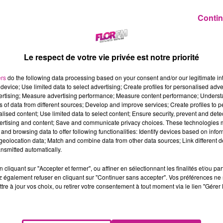
Contin
Le respect de votre vie privée est notre priorité
ers
do the following data processing based on your consent and/or our legitimate int
device; Use limited data to select advertising; Create profiles for personalised adver
vertising; Measure advertising performance; Measure content performance; Unders
ns of data from different sources; Develop and improve services; Create profiles to 
alised content; Use limited data to select content; Ensure security, prevent and detect
ertising and content; Save and communicate privacy choices. These technologies
and browsing data to offer following functionalities: Identify devices based on infor
eolocation data; Match and combine data from other data sources; Link different de
nsmitted automatically.
cliquant sur "Accepter et fermer", ou affiner en sélectionnant les finalités et/ou pa
 également refuser en cliquant sur "Continuer sans accepter". Vos préférences ne 
tre à jour vos choix, ou retirer votre consentement à tout moment via le lien "Gérer 