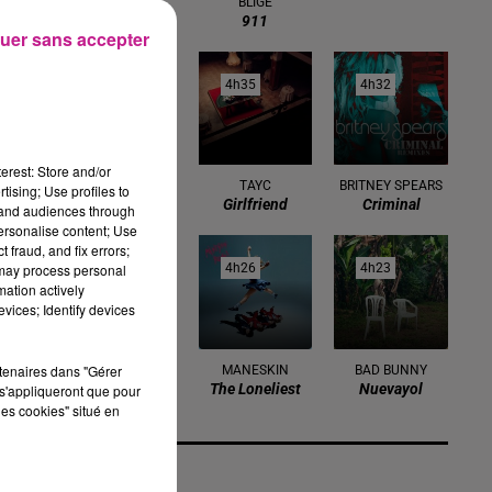
BLIGE
911
uer sans accepter
4h39
4h39
4h35
4h35
4h32
4h32
erest: Store and/or
MELISSA
TAYC
BRITNEY SPEARS
tising; Use profiles to
555
Girlfriend
Criminal
tand audiences through
personalise content; Use
 fraud, and fix errors;
 may process personal
4h28
4h28
4h26
4h26
4h23
4h23
mation actively
vices; Identify devices
rtenaires dans "Gérer
MARTIN GARRIX
MANESKIN
BAD BUNNY
Repeat It
The Loneliest
Nuevayol
s'appliqueront que pour
les cookies" situé en