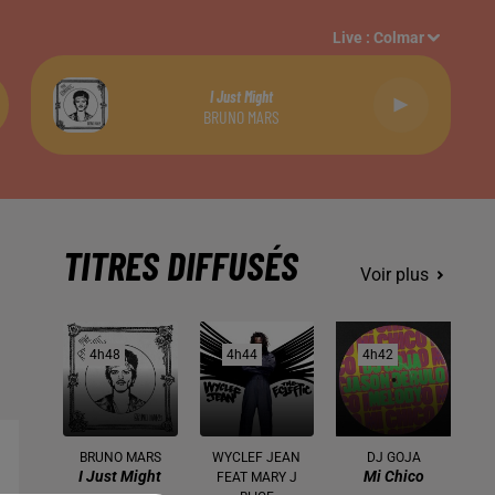
Live :
Colmar
I Just Might
BRUNO MARS
TITRES DIFFUSÉS
Voir plus
4h48
4h48
4h44
4h44
4h42
4h42
BRUNO MARS
WYCLEF JEAN
DJ GOJA
I Just Might
Mi Chico
FEAT MARY J