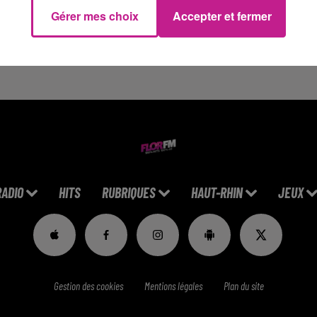
Gérer mes choix
Accepter et fermer
 vie. Pour l’occasion, il a publié une photo de lui sur Instagram
rt court et des chaussons. Ses fans ont tenu à le rassurer et à 
RADIO
HITS
RUBRIQUES
HAUT-RHIN
JEUX
Gestion des cookies
Mentions légales
Plan du site