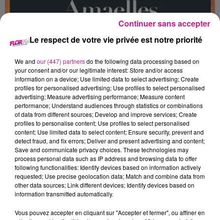
Continuer sans accepter
BARMAN / BARMAID (H/F)
Le respect de votre vie privée est notre priorité
We and
our (447) partners
do the following data processing based on
Wittelsheim
your consent and/or our legitimate interest: Store and/or access
information on a device; Use limited data to select advertising; Create
profiles for personalised advertising; Use profiles to select personalised
advertising; Measure advertising performance; Measure content
Vos missions :
performance; Understand audiences through statistics or combinations
of data from different sources; Develop and improve services; Create
réparer et servir des cocktails, softs et boissons classiques
profiles to personalise content; Use profiles to select personalised
avec efficacité
content; Use limited data to select content; Ensure security, prevent and
detect fraud, and fix errors; Deliver and present advertising and content;
Maîtriser la carte et servir les clients avec le sourire
Save and communicate privacy choices. These technologies may
Assurer la mise en place et le nettoyage du bar
process personal data such as IP address and browsing data to offer
Veiller à la gestion des stocks et au réapprovisionnement
following functionalities: Identify devices based on information actively
requested; Use precise geolocation data; Match and combine data from
Maintenir un bar propre, organisé et toujours opérationnel
other data sources; Link different devices; Identify devices based on
Travailler en équipe avec la salle et la cuisine pour une
information transmitted automatically.
ambiance fluide et festive
Vous pouvez accepter en cliquant sur "Accepter et fermer", ou affiner en
Avoir le sourire, être avenant, savoir travailler en équipe et