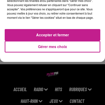
sélectionnant les finalités et/ou partenaires dans "Gérer mes choix".
adorer l'univers festif
Vous pouvez également refuser en cliquant sur "Continuer sans
accepter". Vos préférences ne s'appliqueront que pour ce site. Vous
Au Baiana, nous misons sur une vraie qualité de vie, rare en
pouvez mettre à jour vos choix, ou retirer votre consentement à tout
restauration. Une seule journée en coupure, les autres soit un
moment via le lien "Gérer les cookies" situé en bas de chaque page.
service à midi, soit un service le soir. Tout cela dans une
ambiance festive, conviviale, dans un lieu où l'on vient
autant pour bien manger que pour faire la fête.
Accepter et fermer
CDD Extra les vendredis et samedis
Gérer mes choix
Salaire à convenir selon profil
https://candidat.francetravail.fr/offres/recherche/detail/20
ACCUEIL
RADIO
HITS
RUBRIQUES
HAUT-RHIN
JEUX
CONTACT