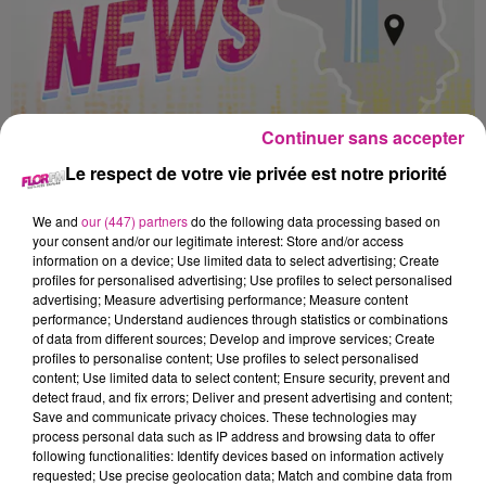
Continuer sans accepter
Le respect de votre vie privée est notre priorité
We and
our (447) partners
do the following data processing based on
your consent and/or our legitimate interest: Store and/or access
information on a device; Use limited data to select advertising; Create
profiles for personalised advertising; Use profiles to select personalised
advertising; Measure advertising performance; Measure content
68NEWS DU 04 JUIN
performance; Understand audiences through statistics or combinations
Les bons plans dans le Haut-Rhin
of data from different sources; Develop and improve services; Create
profiles to personalise content; Use profiles to select personalised
content; Use limited data to select content; Ensure security, prevent and
detect fraud, and fix errors; Deliver and present advertising and content;
Save and communicate privacy choices. These technologies may
process personal data such as IP address and browsing data to offer
following functionalities: Identify devices based on information actively
requested; Use precise geolocation data; Match and combine data from