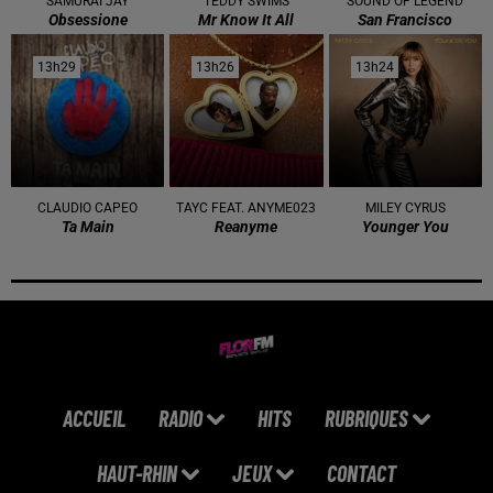
SAMURAI JAY
TEDDY SWIMS
SOUND OF LEGEND
Obsessione
Mr Know It All
San Francisco
13h29
13h29
13h26
13h26
13h24
13h24
CLAUDIO CAPEO
TAYC FEAT. ANYME023
MILEY CYRUS
Ta Main
Reanyme
Younger You
ACCUEIL
RADIO
HITS
RUBRIQUES
HAUT-RHIN
JEUX
CONTACT