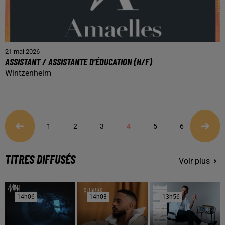
21 mai 2026
ASSISTANT / ASSISTANTE D'ÉDUCATION (H/F)
Wintzenheim
1
2
3
4
5
6
7
TITRES DIFFUSÉS
Voir plus
14h06
14h06
14h03
14h03
13h56
13h56