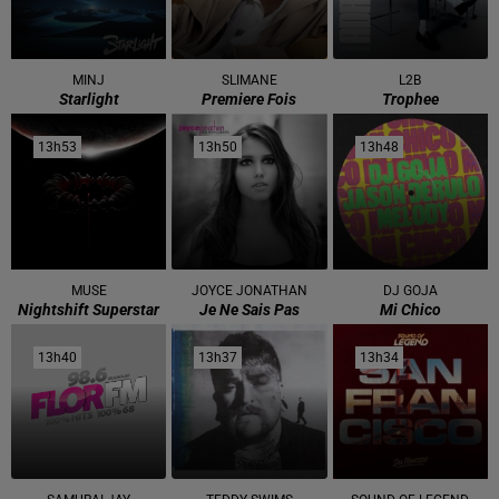
MINJ
SLIMANE
L2B
Starlight
Premiere Fois
Trophee
13h53
13h53
13h50
13h50
13h48
13h48
MUSE
JOYCE JONATHAN
DJ GOJA
Nightshift Superstar
Je Ne Sais Pas
Mi Chico
13h40
13h40
13h37
13h37
13h34
13h34