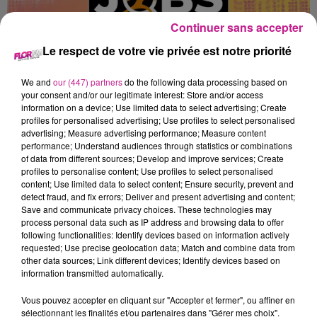
Continuer sans accepter
20 novembre 2023
Le respect de votre vie privée est notre priorité
CHEF DE CHANTIER GÉNIE CIVIL (H/F)
Mulhouse
We and
our (447) partners
do the following data processing based on
your consent and/or our legitimate interest: Store and/or access
information on a device; Use limited data to select advertising; Create
profiles for personalised advertising; Use profiles to select personalised
advertising; Measure advertising performance; Measure content
performance; Understand audiences through statistics or combinations
of data from different sources; Develop and improve services; Create
profiles to personalise content; Use profiles to select personalised
content; Use limited data to select content; Ensure security, prevent and
detect fraud, and fix errors; Deliver and present advertising and content;
Save and communicate privacy choices. These technologies may
process personal data such as IP address and browsing data to offer
following functionalities: Identify devices based on information actively
requested; Use precise geolocation data; Match and combine data from
other data sources; Link different devices; Identify devices based on
information transmitted automatically.
Vous pouvez accepter en cliquant sur "Accepter et fermer", ou affiner en
sélectionnant les finalités et/ou partenaires dans "Gérer mes choix".