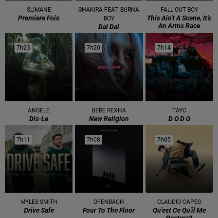
SLIMANE
SHAKIRA FEAT. BURNA
FALL OUT BOY
Premiere Fois
This Ain't A Scene, It's
BOY
An Arms Race
Dai Dai
7h23
7h23
7h20
7h20
7h14
7h14
ANGELE
BEBE REXHA
TAYC
Dis-Le
New Religion
D O D O
7h11
7h11
7h08
7h08
7h05
7h05
MYLES SMITH
OFENBACH
CLAUDIO CAPEO
Drive Safe
Four To The Floor
Qu'est Ce Qu'il Me
Restera?