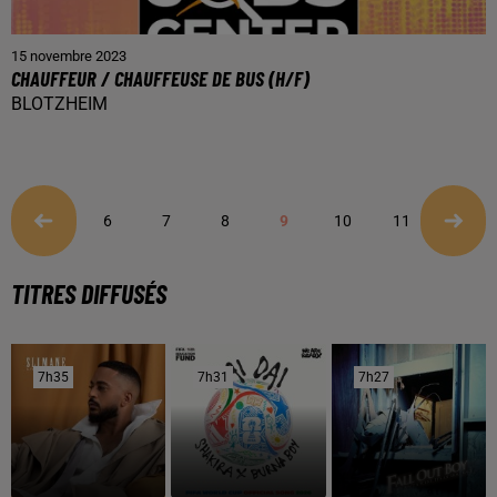
15 novembre 2023
CHAUFFEUR / CHAUFFEUSE DE BUS (H/F)
BLOTZHEIM
6
7
8
9
10
11
12
TITRES DIFFUSÉS
7h35
7h35
7h31
7h31
7h27
7h27