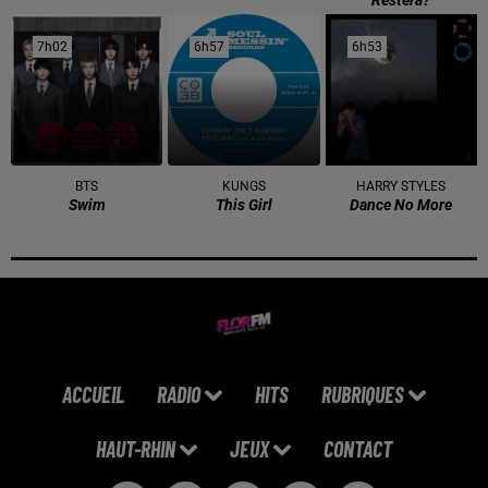
7h02
7h02
6h57
6h57
6h53
6h53
BTS
KUNGS
HARRY STYLES
Swim
This Girl
Dance No More
ACCUEIL
RADIO
HITS
RUBRIQUES
HAUT-RHIN
JEUX
CONTACT