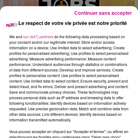
Continuer sans accepter
Le respect de votre vie privée est notre priorité
25 octobre 2023
ASSISTANT ADMINISTRATION DES VENTES (ADV) (H/F)
We and
our (447) partners
do the following data processing based on
ST LOUIS
your consent and/or our legitimate interest: Store and/or access
information on a device; Use limited data to select advertising; Create
profiles for personalised advertising; Use profiles to select personalised
advertising; Measure advertising performance; Measure content
performance; Understand audiences through statistics or combinations
of data from different sources; Develop and improve services; Create
profiles to personalise content; Use profiles to select personalised
content; Use limited data to select content; Ensure security, prevent and
detect fraud, and fix errors; Deliver and present advertising and content;
Save and communicate privacy choices. These technologies may
process personal data such as IP address and browsing data to offer
following functionalities: Identify devices based on information actively
requested; Use precise geolocation data; Match and combine data from
other data sources; Link different devices; Identify devices based on
information transmitted automatically.
Vous pouvez accepter en cliquant sur "Accepter et fermer", ou affiner en
sélectionnant les finalités et/ou partenaires dans "Gérer mes choix".