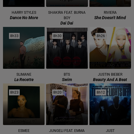
HARRY STYLES
SHAKIRA FEAT. BURNA
RIVIERA
Dance No More
She Doesn't Mind
BOY
Dai Dai
8h33
8h33
8h30
8h30
8h26
8h26
SLIMANE
BTS
JUSTIN BIEBER
La Recette
Swim
Beauty And A Beat
8h23
8h23
8h20
8h20
8h12
8h12
ESMEE
JUNGELI FEAT. EMMA
JUST