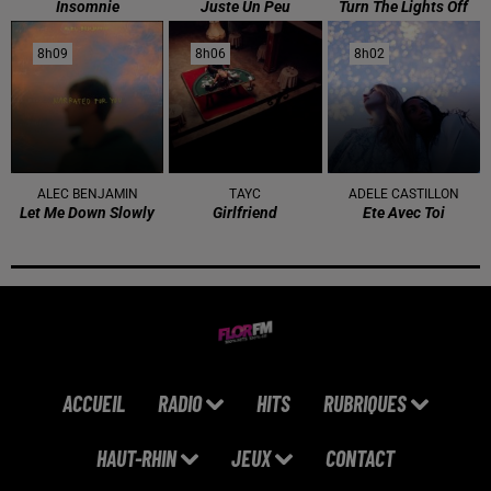
Insomnie
Juste Un Peu
Turn The Lights Off
8h09
8h09
8h06
8h06
8h02
8h02
ALEC BENJAMIN
TAYC
ADELE CASTILLON
Let Me Down Slowly
Girlfriend
Ete Avec Toi
ACCUEIL
RADIO
HITS
RUBRIQUES
HAUT-RHIN
JEUX
CONTACT