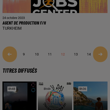
24 octobre 2023
AGENT DE PRODUCTION F/H
TURKHEIM
9
10
11
12
13
14
15
TITRES DIFFUSÉS
8h48
8h48
8h44
8h44
8h36
8h36