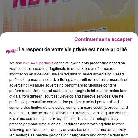
Continuer sans accepter
Le respect de votre vie privée est notre priorité
We and
our (447) partners
do the following data processing based on
your consent and/or our legitimate interest: Store and/or access
68 NEWS DU 17 FEVRIER
information on a device; Use limited data to select advertising; Create
Les bons plans dans le Haut-Rhin
profiles for personalised advertising; Use profiles to select personalised
advertising; Measure advertising performance; Measure content
performance; Understand audiences through statistics or combinations
of data from different sources; Develop and improve services; Create
profiles to personalise content; Use profiles to select personalised
content; Use limited data to select content; Ensure security, prevent and
detect fraud, and fix errors; Deliver and present advertising and content;
Save and communicate privacy choices. These technologies may
process personal data such as IP address and browsing data to offer
following functionalities: Identify devices based on information actively
requested; Use precise geolocation data; Match and combine data from