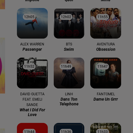
12h05
12h05
12h02
12h02
11h55
11h55
ALEX WARREN
BTS
AVENTURA
Passenger
Swim
Obsession
11h52
11h52
11h49
11h49
11h47
11h47
DAVID GUETTA
LINH
FANTOMEL
Dans Ton
Dame Un Grrr
FEAT. EMELI
Telephone
SANDE
What I Did For
Love
11h44
11h44
11h36
11h36
11h33
11h33