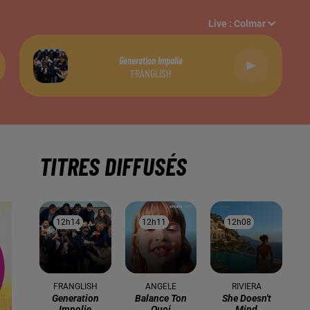
Live :
Colmar
Generation Impolie
FRANGLISH
TITRES DIFFUSÉS
12h14
12h14
12h11
12h11
12h08
12h08
FRANGLISH
ANGELE
RIVIERA
Generation
Balance Ton
She Doesn't
Impolie
Quoi
Mind