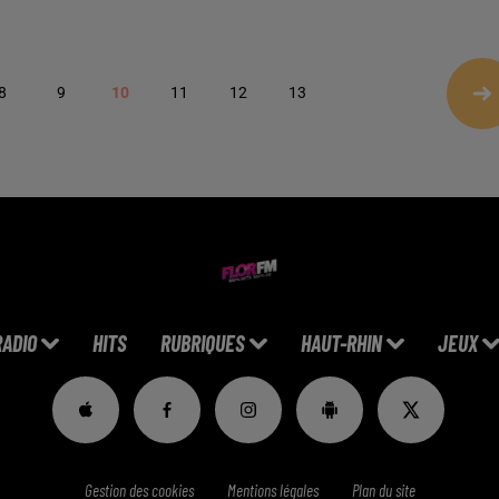
8
9
10
11
12
13
RADIO
HITS
RUBRIQUES
HAUT-RHIN
JEUX
Gestion des cookies
Mentions légales
Plan du site