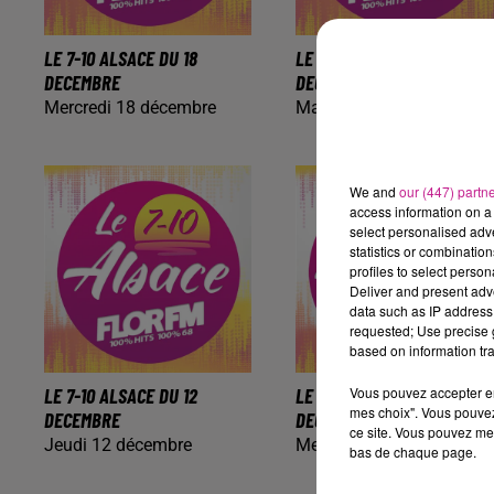
LE 7-10 ALSACE DU 18
LE 7-10 ALSACE DU 17
DECEMBRE
DECEMBRE
Mercredi 18 décembre
Mardi 17 décembre
We and
our (447) partn
access information on a 
select personalised ad
statistics or combinatio
profiles to select person
Deliver and present adv
data such as IP address 
requested; Use precise g
based on information tra
Vous pouvez accepter en 
LE 7-10 ALSACE DU 12
LE 7-10 ALSACE DU 11
mes choix". Vous pouvez
DECEMBRE
DECEMBRE
ce site. Vous pouvez met
Jeudi 12 décembre
Mercredi 11 décembre
bas de chaque page.