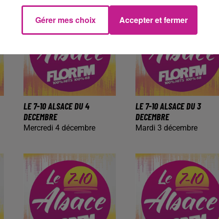
Gérer mes choix
Accepter et fermer
LE 7-10 ALSACE DU 4
LE 7-10 ALSACE DU 3
DECEMBRE
DECEMBRE
Mercredi 4 décembre
Mardi 3 décembre