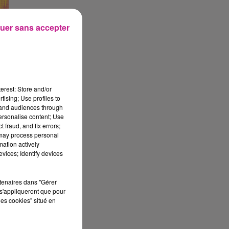
uer sans accepter
erest: Store and/or
tising; Use profiles to
tand audiences through
personalise content; Use
 fraud, and fix errors;
 may process personal
mation actively
vices; Identify devices
rtenaires dans "Gérer
s'appliqueront que pour
les cookies" situé en