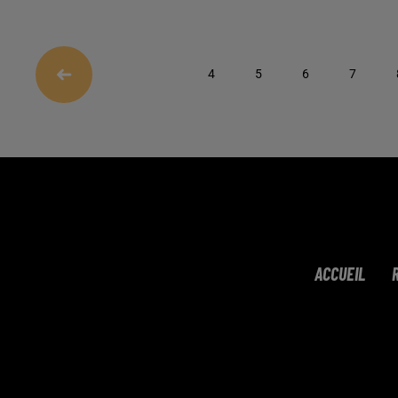
4
5
6
7
ACCUEIL