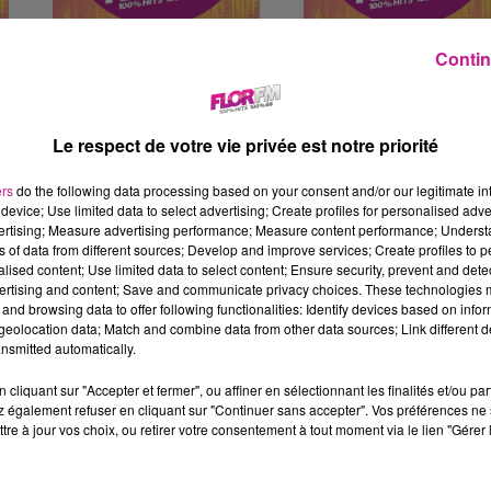
LE 7-10 ALSACE DU 16
LE 7-10 ALSACE DU 13
Contin
DECEMBRE
DECEMBRE
Lundi 16 décembre
Vendredi 13 décembre
Le respect de votre vie privée est notre priorité
ers
do the following data processing based on your consent and/or our legitimate int
device; Use limited data to select advertising; Create profiles for personalised adver
vertising; Measure advertising performance; Measure content performance; Unders
ns of data from different sources; Develop and improve services; Create profiles to 
alised content; Use limited data to select content; Ensure security, prevent and detect
ertising and content; Save and communicate privacy choices. These technologies
and browsing data to offer following functionalities: Identify devices based on infor
eolocation data; Match and combine data from other data sources; Link different de
nsmitted automatically.
cliquant sur "Accepter et fermer", ou affiner en sélectionnant les finalités et/ou pa
LE 7-10 ALSACE DU 10
LE 7-10 ALSACE DU 9
 également refuser en cliquant sur "Continuer sans accepter". Vos préférences ne 
DECEMBRE
DECEMBRE
tre à jour vos choix, ou retirer votre consentement à tout moment via le lien "Gérer 
Mardi 10 décembre
Lundi 9 décembre