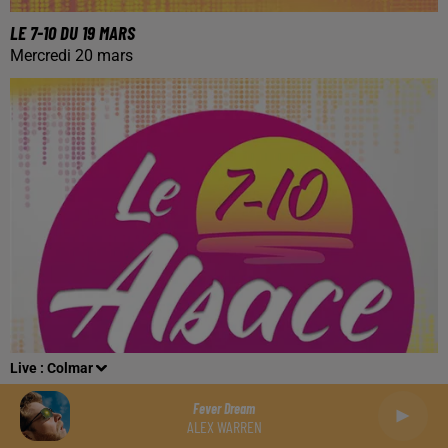
LE 7-10 DU 19 MARS
Mercredi 20 mars
Live :
Colmar
Fever Dream
ALEX WARREN