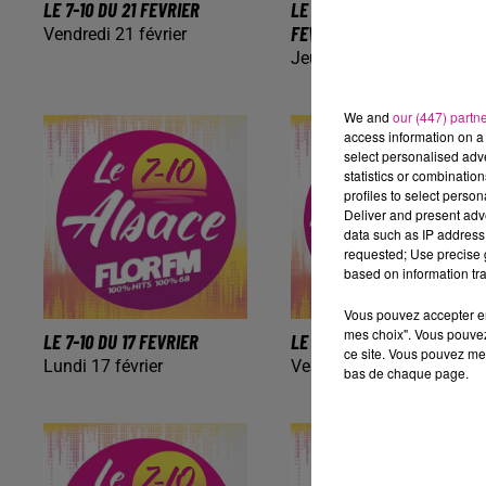
LE 7-10 DU 21 FEVRIER
LE 7-10 ALSACE DU 20
FEVRIER
Vendredi 21 février
Jeudi 20 février
We and
our (447) partn
access information on a 
select personalised ad
statistics or combinatio
profiles to select person
Deliver and present adv
data such as IP address 
requested; Use precise g
based on information tra
Vous pouvez accepter en 
mes choix". Vous pouvez
LE 7-10 DU 17 FEVRIER
LE 7-10 DU 7 FEVRIER
ce site. Vous pouvez met
Lundi 17 février
Vendredi 7 février
bas de chaque page.