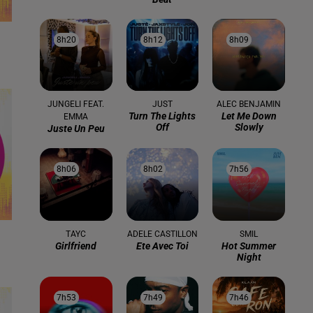
8h20
8h20
8h12
8h12
8h09
8h09
JUNGELI FEAT.
JUST
ALEC BENJAMIN
Turn The Lights
Let Me Down
EMMA
Off
Slowly
Juste Un Peu
8h06
8h06
8h02
8h02
7h56
7h56
TAYC
ADELE CASTILLON
SMIL
Girlfriend
Ete Avec Toi
Hot Summer
Night
7h53
7h53
7h49
7h49
7h46
7h46