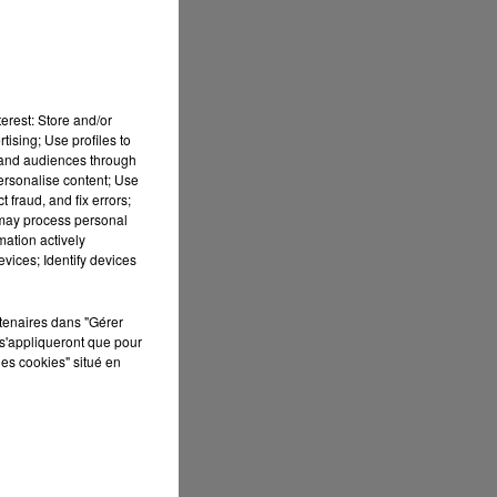
erest: Store and/or
tising; Use profiles to
tand audiences through
personalise content; Use
 fraud, and fix errors;
 may process personal
mation actively
vices; Identify devices
rtenaires dans "Gérer
s'appliqueront que pour
les cookies" situé en