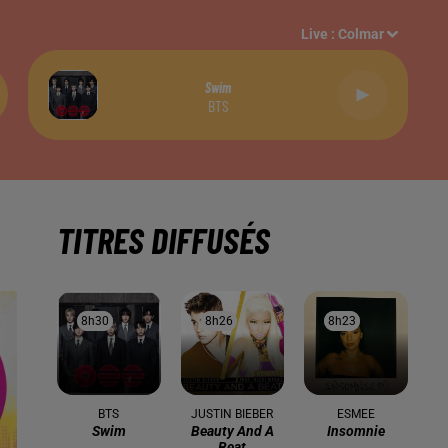
Live :
Colmar
Swim
BTS
TITRES DIFFUSÉS
8h30
8h30
8h26
8h26
8h23
8h23
BTS
JUSTIN BIEBER
ESMEE
Swim
Beauty And A
Insomnie
Beat