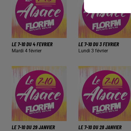
LE 7-10 DU 4 FEVRIER
LE 7-10 DU 3 FEVRIER
Mardi 4 février
Lundi 3 février
LE 7-10 DU 29 JANVIER
LE 7-10 DU 28 JANVIER