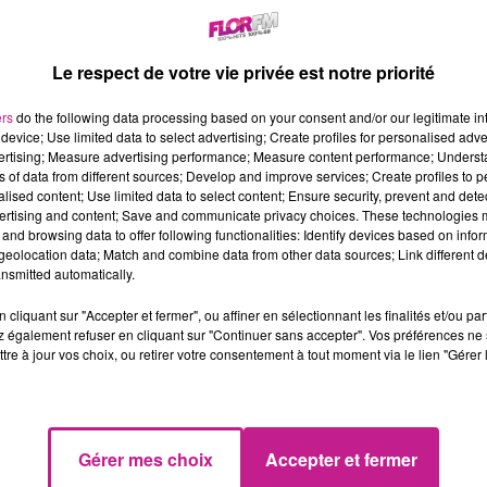
LE 7-10 ALSACE DU 19
LE 7-10 DU 18 FEVRIER
FEVRIER
Mardi 18 férvier
Mercredi 19 février
Le respect de votre vie privée est notre priorité
ers
do the following data processing based on your consent and/or our legitimate int
device; Use limited data to select advertising; Create profiles for personalised adver
vertising; Measure advertising performance; Measure content performance; Unders
ns of data from different sources; Develop and improve services; Create profiles to 
alised content; Use limited data to select content; Ensure security, prevent and detect
ertising and content; Save and communicate privacy choices. These technologies
and browsing data to offer following functionalities: Identify devices based on infor
eolocation data; Match and combine data from other data sources; Link different de
nsmitted automatically.
cliquant sur "Accepter et fermer", ou affiner en sélectionnant les finalités et/ou pa
 également refuser en cliquant sur "Continuer sans accepter". Vos préférences ne 
LE 7-10 DU 6 FEVRIER
LE 7-10 DU 5 FEVRIER
tre à jour vos choix, ou retirer votre consentement à tout moment via le lien "Gérer 
Jeudi 6 février
Mercredi 5 février
Gérer mes choix
Accepter et fermer