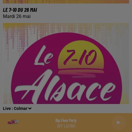
LE 7-10 DU 26 MAI
Mardi 26 mai
Live :
Colmar
Big Floor Party
BFP LATINO