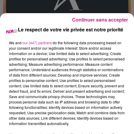
Continuer sans accepter
Le respect de votre vie privée est notre priorité
29 juin 2026
EQUIPIER POLYVALENT 35H (H/F)
We and
our (447) partners
do the following data processing based on
Colmar
your consent and/or our legitimate interest: Store and/or access
information on a device; Use limited data to select advertising; Create
profiles for personalised advertising; Use profiles to select personalised
advertising; Measure advertising performance; Measure content
performance; Understand audiences through statistics or combinations
of data from different sources; Develop and improve services; Create
profiles to personalise content; Use profiles to select personalised
content; Use limited data to select content; Ensure security, prevent and
detect fraud, and fix errors; Deliver and present advertising and content;
Save and communicate privacy choices. These technologies may
process personal data such as IP address and browsing data to offer
following functionalities: Identify devices based on information actively
requested; Use precise geolocation data; Match and combine data from
other data sources; Link different devices; Identify devices based on
information transmitted automatically.