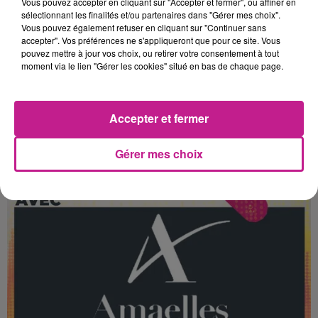
Vous pouvez accepter en cliquant sur "Accepter et fermer", ou affiner en
sélectionnant les finalités et/ou partenaires dans "Gérer mes choix".
Vous pouvez également refuser en cliquant sur "Continuer sans
accepter". Vos préférences ne s'appliqueront que pour ce site. Vous
pouvez mettre à jour vos choix, ou retirer votre consentement à tout
29 juin 2026
CHAUFFEUR-LIVREUR / CHAUFFEUSE-LIVREUSE (H/F)
moment via le lien "Gérer les cookies" situé en bas de chaque page.
Mulhouse
Accepter et fermer
Gérer mes choix