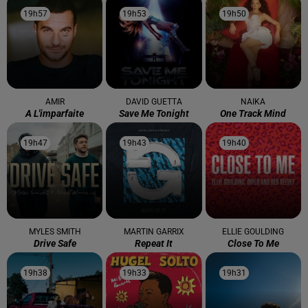
19h57
19h57
19h53
19h53
19h50
19h50
AMIR
DAVID GUETTA
NAIKA
A L'imparfaite
Save Me Tonight
One Track Mind
19h47
19h47
19h43
19h43
19h40
19h40
MYLES SMITH
MARTIN GARRIX
ELLIE GOULDING
Drive Safe
Repeat It
Close To Me
19h38
19h38
19h33
19h33
19h31
19h31