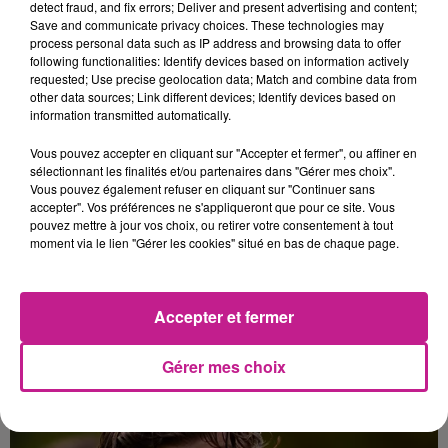
detect fraud, and fix errors; Deliver and present advertising and content;
Save and communicate privacy choices. These technologies may
L'INFLUENCE IMPRESSIONNANTE DE KIM KARDASHIAN ET LEWIS
process personal data such as IP address and browsing data to offer
HAMILTON
following functionalities: Identify devices based on information actively
requested; Use precise geolocation data; Match and combine data from
other data sources; Link different devices; Identify devices based on
information transmitted automatically.
Vous pouvez accepter en cliquant sur "Accepter et fermer", ou affiner en
sélectionnant les finalités et/ou partenaires dans "Gérer mes choix".
Vous pouvez également refuser en cliquant sur "Continuer sans
accepter". Vos préférences ne s'appliqueront que pour ce site. Vous
pouvez mettre à jour vos choix, ou retirer votre consentement à tout
moment via le lien "Gérer les cookies" situé en bas de chaque page.
Accepter et fermer
AUJOURD'HUI EN ALSACE : AGENDA DU 26 JUIN
Gérer mes choix