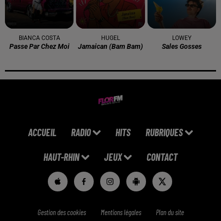
BIANCA COSTA
HUGEL
LOWEY
Passe Par Chez Moi
Jamaican (bam Bam)
Sales Gosses
ACCUEIL
RADIO
HITS
RUBRIQUES
HAUT-RHIN
JEUX
CONTACT
Gestion des cookies
Mentions légales
Plan du site