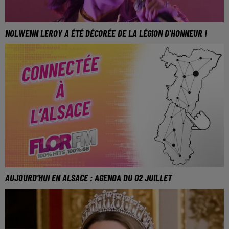
NOLWENN LEROY A ÉTÉ DÉCORÉE DE LA LÉGION D'HONNEUR !
AUJOURD'HUI EN ALSACE : AGENDA DU 02 JUILLET