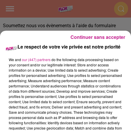
Soumettez nous vos évènements à l'aide du formulaire
disponible
ICI
Continuer sans accepter
Le respect de votre vie privée est notre priorité
ÉVÉNEMENT
We and
our (447) partners
do the following data processing based on
your consent and/or our legitimate interest: Store and/or access
information on a device; Use limited data to select advertising; Create
profiles for personalised advertising; Use profiles to select personalised
advertising; Measure advertising performance; Measure content
performance; Understand audiences through statistics or combinations
of data from different sources; Develop and improve services; Create
ACCUEIL
RADIO
HITS
RUBRIQUES
profiles to personalise content; Use profiles to select personalised
content; Use limited data to select content; Ensure security, prevent and
detect fraud, and fix errors; Deliver and present advertising and content;
HAUT-RHIN
JEUX
CONTACT
Save and communicate privacy choices. These technologies may
process personal data such as IP address and browsing data to offer
following functionalities: Identify devices based on information actively
requested; Use precise geolocation data; Match and combine data from